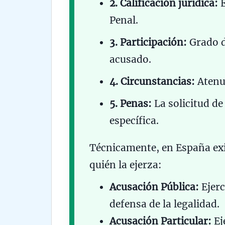
2. Calificación jurídica:
E
Penal.
3. Participación:
Grado d
acusado.
4. Circunstancias:
Atenua
5. Penas:
La solicitud de
específica.
Técnicamente, en España exi
quién la ejerza:
Acusación Pública:
Ejerc
defensa de la legalidad.
Acusación Particular:
Ej