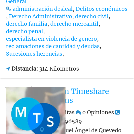
General
administración desleal
,
Delitos económicos
,
Derecho Administrativo
,
derecho civil
,
derecho familia
,
derecho mercantil
,
derecho penal
,
especialista en violencia de genero
,
reclamaciones de cantidad y deudas
,
Sucesiones herencias
,
Distancia:
314 Kilometros
Mexican Timeshare
Solutions
583
Visitas
0
Opiniones
+523332396589
Av. Miguel Ángel de Quevedo