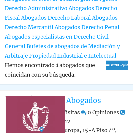
Derecho Administrativo
Abogados Derecho
Fiscal
Abogados Derecho Laboral
Abogados
Derecho Mercantil
Abogados Derecho Penal
Abogados especialistas en Derecho Civil
General
Bufetes de abogados de Mediación y
Arbitraje
Propiedad Industrial e Intelectual
Hemos encontrado
1
abogados que
Lista
Rejilla
coincidan con su búsqueda.
Lexcity Abogados
4,463
Visitas
0
Opiniones
881 50 52 12
Plaza Europa, 15-A Piso 4º,