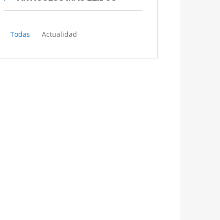
Todas
Actualidad
El Tribunal Supremo crea una
sección para tramitar en exclusiva
los recursos del “céntimo
sanitario»
EUGENIA DE ARAUJO | DERECHOABOGADOS
PRENSA