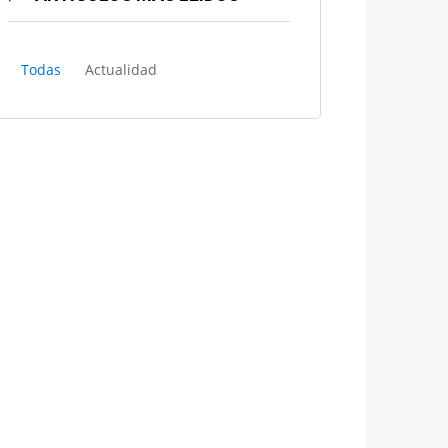
Todas
Actualidad
El Tribunal Supremo crea una
sección para tramitar en
exclusiva los recursos del
“céntimo sanitario»
Historia de la abogacía