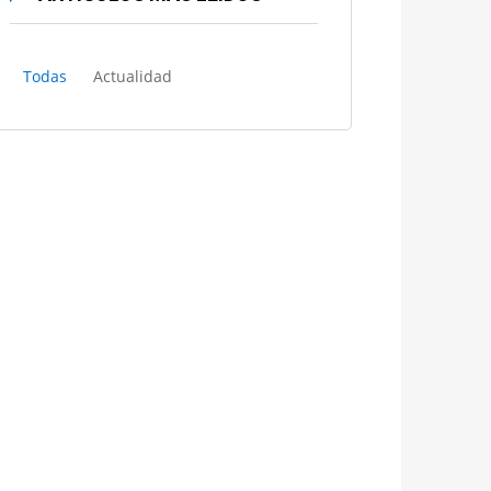
Todas
Actualidad
El Tribunal Supremo crea una
sección para tramitar en
exclusiva los recursos del
“céntimo sanitario»
Historia de la abogacía