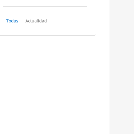
Todas
Actualidad
El Tribunal Supremo crea una
sección para tramitar en
exclusiva los recursos del
“céntimo sanitario»
Historia de la abogacía