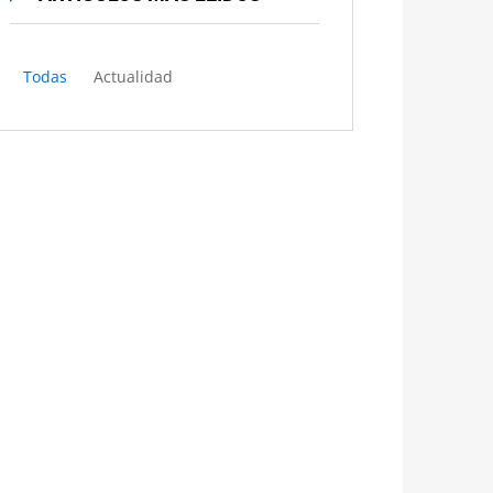
Todas
Actualidad
El Tribunal Supremo crea una
sección para tramitar en exclusiva
los recursos del “céntimo
sanitario»
EUGENIA DE ARAUJO | DERECHOABOGADOS
PRENSA
NOVIEMBRE 30, 2015