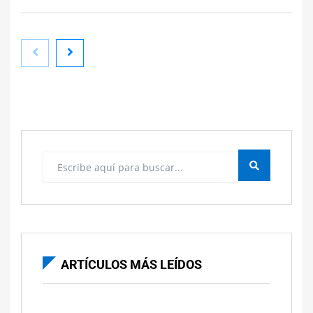
Los mejores abogados de extranjería en
Majadahonda: Datos, trámites y despachos de
referencia
ARTÍCULOS MÁS LEÍDOS