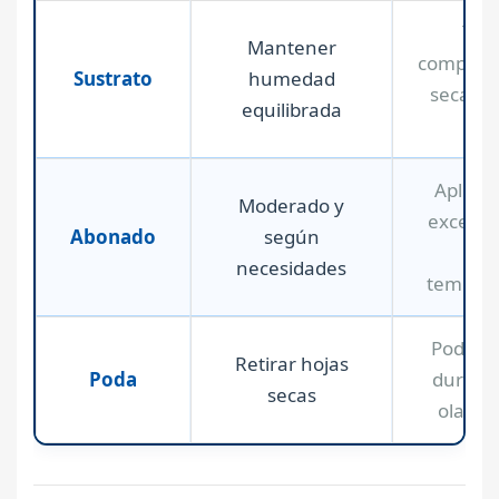
Tier
Mantener
complet
Sustrato
humedad
seca du
equilibrada
día
Aplicac
Moderado y
excesiv
Abonado
según
alt
necesidades
tempera
Poda in
Retirar hojas
Poda
durant
secas
ola de 