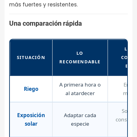
más fuertes y resistentes.
Una comparación rápida
LO 
LO
SITUACIÓN
CONV
RECOMENDABLE
EVI
A primera hora o
En pl
Riego
al atardecer
medio
Sol di
Exposición
Adaptar cada
constant
solar
especie
tod