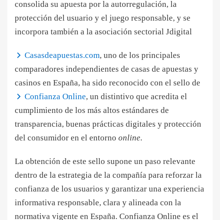
consolida su apuesta por la autorregulación, la
protección del usuario y el juego responsable, y se
incorpora también a la asociación sectorial Jdigital
Casasdeapuestas.com
, uno de los principales
comparadores independientes de casas de apuestas y
casinos en España, ha sido reconocido con el sello de
Confianza Online
, un distintivo que acredita el
cumplimiento de los más altos estándares de
transparencia, buenas prácticas digitales y protección
del consumidor en el entorno
online.
La obtención de este sello supone un paso relevante
dentro de la estrategia de la compañía para reforzar la
confianza de los usuarios y garantizar una experiencia
informativa responsable, clara y alineada con la
normativa vigente en España. Confianza Online es el