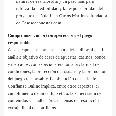
natural de esa filosofía y un paso más para
reforzar la credibilidad y la responsabilidad del
proyecto», señala Juan Carlos Martínez, fundador
de Casasdeapuestas.com.
Compromiso con la transparencia y el juego
responsable
Casasdeapuestas.com basa su modelo editorial en el
análisis objetivo de casas de apuestas, casinos, bonos
y mercados, con especial atención a la claridad de
condiciones, la protección del usuario y la promoción
del juego responsable. La obtención del sello de
Confianza Online implica, entre otros aspectos, el
cumplimiento de un código ético, la supervisión de
contenidos y la adhesión a sistemas de resolución
extrajudicial de conflictos.