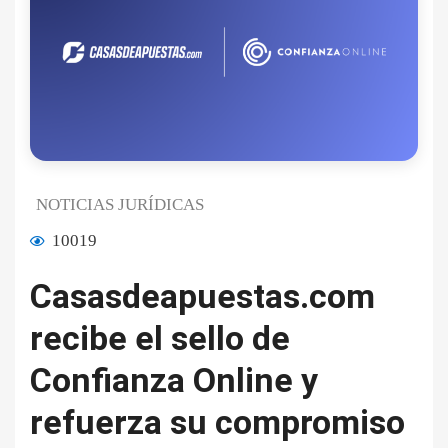
NOTICIAS JURÍDICAS
10019
Casasdeapuestas.com
recibe el sello de
Confianza Online y
refuerza su compromiso