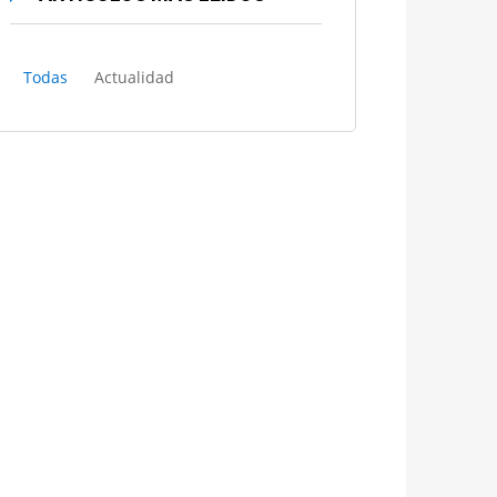
Todas
Actualidad
El Tribunal Supremo crea una
sección para tramitar en
exclusiva los recursos del
“céntimo sanitario»
Historia de la abogacía