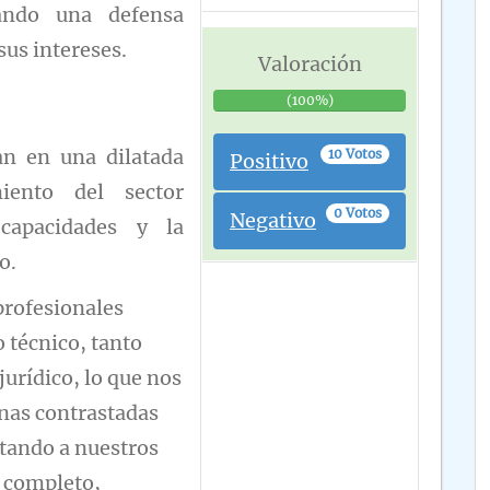
zando una defensa
sus intereses.
Valoración
(100%)
san en una dilatada
10 Votos
Positivo
iento del sector
0 Votos
Negativo
capacidades y la
o.
profesionales
 técnico, tanto
urídico, lo que nos
unas contrastadas
rtando a nuestros
 completo,