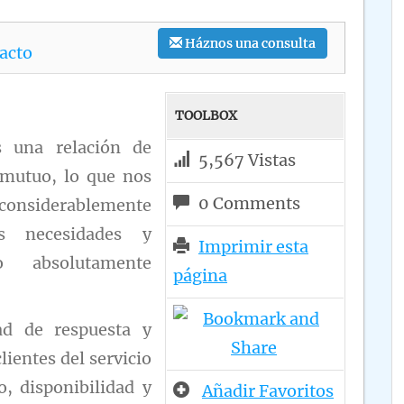
Háznos una consulta
acto
TOOLBOX
s una relación de
5,567 Vistas
mutuo, lo que nos
0 Comments
 considerablemente
 necesidades y
Imprimir esta
o absolutamente
página
ad de respuesta y
lientes del servicio
o, disponibilidad y
Añadir Favoritos