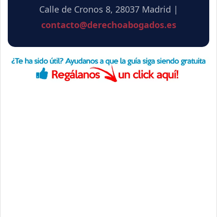
Calle de Cronos 8, 28037 Madrid |
contacto@derechoabogados.es